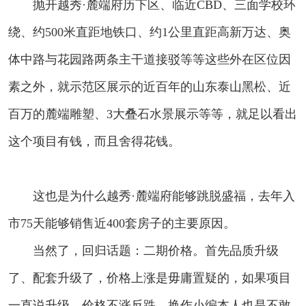
抛开越秀·麓端府历下区、临近CBD、三面学校环
绕、约500米直距地铁口、约1公里直距高新万达、奥
体中路与花园路两条主干道接驳等等这些外在区位因
素之外，就示范区展示的近百年的山东泰山黑松、近
百万的麓端雕塑、3大叠石水景展示等等，就足以看出
这个项目有钱，而且舍得花钱。
这也是为什么越秀·麓端府能够跳脱盛福，去年入
市75天能够销售近400套房子的主要原因。
当然了，回归话题：二期价格。首先品质升级
了、配套升级了，价格上涨是毋庸置疑的，如果项目
一直说升级，价格不涨反跌，换作小编本人也是不敢