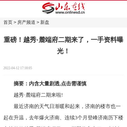
首页
>
房产频道
>
新盘
重磅！越秀·麓端府二期来了，一手资料曝
光！
2022-04-12 17:18:05
摘要：内含大量剧透,点击需谨慎
越秀·麓端府二期来啦!
最近济南的天气日渐暖和起来，济南的楼市也一
起在升温，去年爆火济南、连续3个月登峰济南历下楼