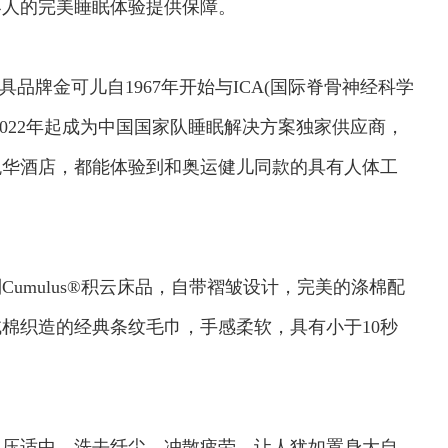
客人的完美睡眠体验提供保障。
牌金可儿自1967年开始与ICA(国际脊骨神经科学
022年起成为中国国家队睡眠解决方案独家供应商，
悦华酒店，都能体验到和奥运健儿同款的具有人体工
mulus®积云床品，自带褶皱设计，完美的涤棉配
棉织造的经典条纹毛巾，手感柔软，具有小于10秒
压适中，洗去纤尘，冲散疲劳，让人犹如置身大自