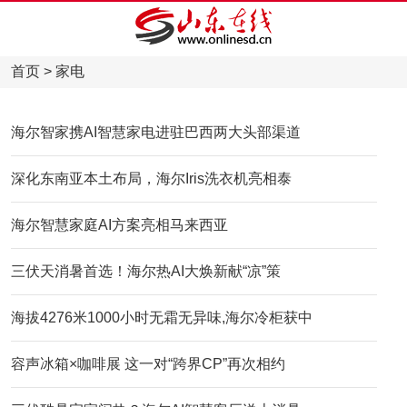
首页
>
家电
海尔智家携AI智慧家电进驻巴西两大头部渠道
深化东南亚本土布局，海尔Iris洗衣机亮相泰
海尔智慧家庭AI方案亮相马来西亚
三伏天消暑首选！海尔热AI大焕新献“凉”策
海拔4276米1000小时无霜无异味,海尔冷柜获中
容声冰箱×咖啡展 这一对“跨界CP”再次相约